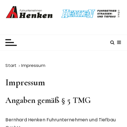
Z
u
m
I
n
h
a
l
t
Start
Impressum
s
p
Impressum
r
i
n
Angaben gemäß § 5 TMG
g
e
n
Bernhard Henken Fuhrunternehmen und Tiefbau